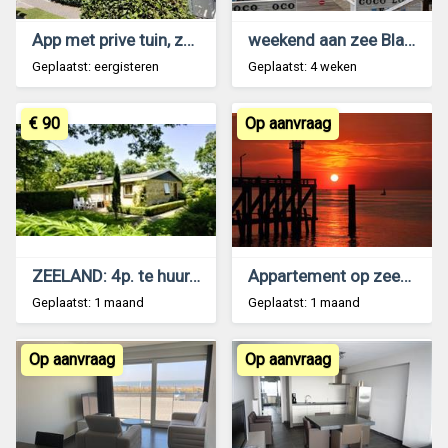
App met prive tuin, zwembad en dakterras
weekend aan zee Blankenberge zeedijk 207 gv
Geplaatst: eergisteren
Geplaatst: 4 weken
€ 90
Op aanvraag
ZEELAND: 4p. te huur, LastMin 11-19 juli
Appartement op zeedijk te Blankenberge
Geplaatst: 1 maand
Geplaatst: 1 maand
Op aanvraag
Op aanvraag