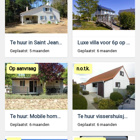
Te huur in Saint Jean de Monts ( atlantische kust)
Luxe villa voor 6p op een park aan een meer
Geplaatst: 5 maanden
Geplaatst: 6 maanden
Op aanvraag
n.o.t.k.
Te huur: Mobile home in Toscane – hond welkom
Te huur vissershuisje te westende
Geplaatst: 6 maanden
Geplaatst: 6 maanden