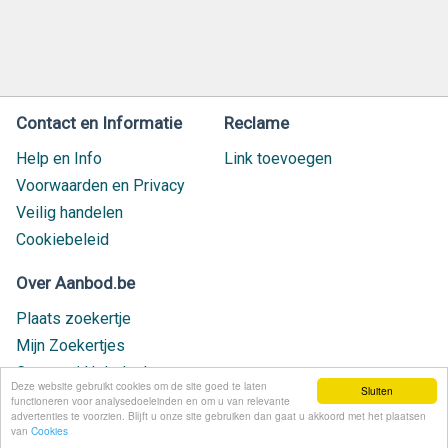
Contact en Informatie
Reclame
Help en Info
Link toevoegen
Voorwaarden en Privacy
Veilig handelen
Cookiebeleid
Over Aanbod.be
Plaats zoekertje
Mijn Zoekertjes
Contact / Helpdesk
Deze website gebruikt cookies om de site goed te laten
Sluiten
Nieuw geplaatst
functioneren voor analysedoeleinden en om u van relevante
advertenties te voorzien. Blijft u onze site gebruiken dan gaat u akkoord met het plaatsen
van
Cookies