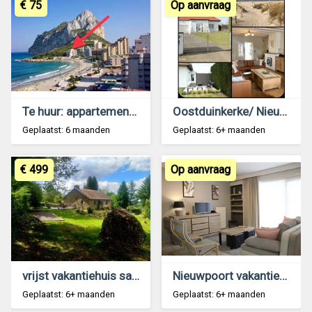
€ 75
Op aanvraag
Te huur: appartement Calpe
Oostduinkerke/ Nieuwpoort: villa, zeedijk 200 m
Geplaatst: 6 maanden
Geplaatst: 6+ maanden
€ 499
Op aanvraag
vrijst vakantiehuis sauna speeltuin hond welk
Nieuwpoort vakantie-appartement met garage
Geplaatst: 6+ maanden
Geplaatst: 6+ maanden