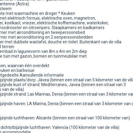
tantenne (Astra)
ysteem
te met wasmachine en droger * Keuken
et elektrisch fornuis, elektrische oven, magnetron,
, koelkast, vriezer, elektrische koffiemachine, waterkoker,
broodrooster en citroenpers. Slaapkamers en badkamers
mer met airconditioning en tweepersoonsbed
mer met airconditioning en 2 eenpersoonsbedden
r met dubbele wastafel, douche en toilet. Buitenkant van de villa
 terrein
embad in lagunevorm van 8m x 4m en 2m diep
ge tuin met gazon, bomen en tuinmeubilair met
ssen, waarvan één overdekt
euken en barbecue
zitgedeelte Aanvullende informatie
ijzijnde plaats/dorp: Jávea (binnen een straal van 5 kilometer van de vill
ijzijnde kust of strand: Mediterraneo, Javea (binnen een straal van 3
 van de villa)
ijzijnde strand: Las Marinas, Denia (binnen een straal van 3 kilometer va
ijzijnde haven: LA Marina, Denia (binnen een straal van 3 kilometer van 
ijzijnde luchthaven: Alicante (binnen een straal van 100 kilometer van)
ichtstbijzijnde luchthaven: Valencia (100 kilometer van de villa)
je accommodatie