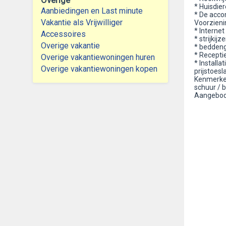
Overige
* Huisdie
Aanbiedingen en Last minute
* De acco
Vakantie als Vrijwilliger
Voorzienin
* Internet 
Accessoires
* strijkijz
Overige vakantie
* bedden
* Recepti
Overige vakantiewoningen huren
* Install
Overige vakantiewoningen kopen
prijstoesl
Kenmerken
schuur / b
Aangebod