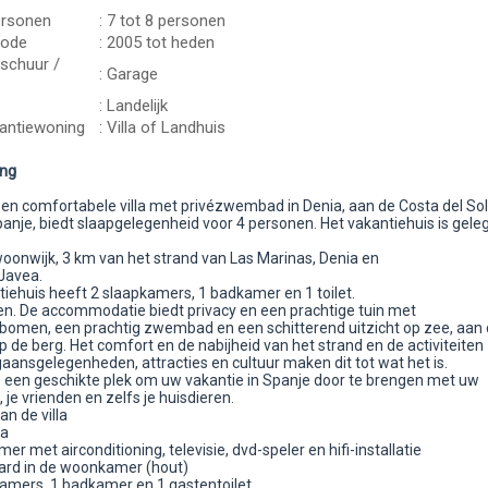
ersonen
: 7 tot 8 personen
iode
: 2005 tot heden
schuur /
: Garage
: Landelijk
antiewoning
: Villa of Landhuis
ing
 en comfortabele villa met privézwembad in Denia, aan de Costa del Sol
anje, biedt slaapgelegenheid voor 4 personen. Het vakantiehuis is geleg
woonwijk, 3 km van het strand van Las Marinas, Denia en
Javea.
tiehuis heeft 2 slaapkamers, 1 badkamer en 1 toilet.
en. De accommodatie biedt privacy en een prachtige tuin met
bomen, een prachtig zwembad en een schitterend uitzicht op zee, aan
op de berg. Het comfort en de nabijheid van het strand en de activiteiten
gaansgelegenheden, attracties en cultuur maken dit tot wat het is.
 is een geschikte plek om uw vakantie in Spanje door te brengen met uw
, je vrienden en zelfs je huisdieren.
an de villa
la
r met airconditioning, televisie, dvd-speler en hifi-installatie
ard in de woonkamer (hout)
kamers, 1 badkamer en 1 gastentoilet