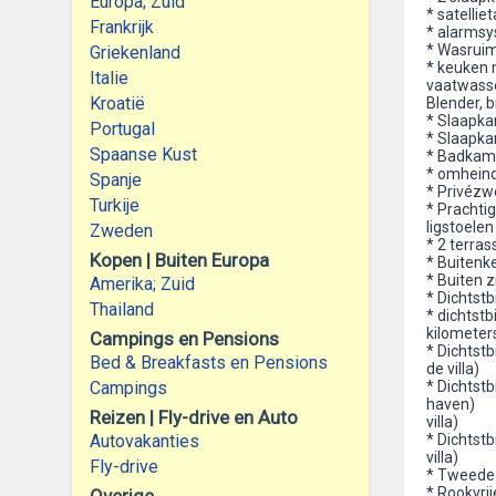
Europa; Zuid
* satellie
Frankrijk
* alarms
* Wasruim
Griekenland
* keuken m
Italie
vaatwasser
Kroatië
Blender, 
* Slaapka
Portugal
* Slaapka
Spaanse Kust
* Badkame
* omheind
Spanje
* Privézw
Turkije
* Prachti
ligstoelen
Zweden
* 2 terra
Kopen | Buiten Europa
* Buitenk
* Buiten 
Amerika; Zuid
* Dichtstb
Thailand
* dichtstb
kilometers
Campings en Pensions
* Dichtstb
Bed & Breakfasts en Pensions
de villa)
Campings
* Dichtstb
haven)
Reizen | Fly-drive en Auto
villa)
Autovakanties
* Dichtstb
villa)
Fly-drive
* Tweede d
* Rookvri