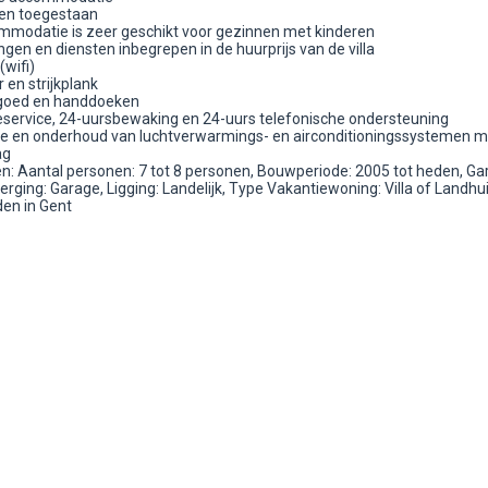
ren toegestaan
mmodatie is zeer geschikt voor gezinnen met kinderen
gen en diensten inbegrepen in de huurprijs van de villa
(wifi)
er en strijkplank
goed en handdoeken
eservice, 24-uursbewaking en 24-uurs telefonische ondersteuning
atie en onderhoud van luchtverwarmings- en airconditioningssystemen m
ag
: Aantal personen: 7 tot 8 personen, Bouwperiode: 2005 tot heden, Ga
erging: Garage, Ligging: Landelijk, Type Vakantiewoning: Villa of Landhui
en in Gent