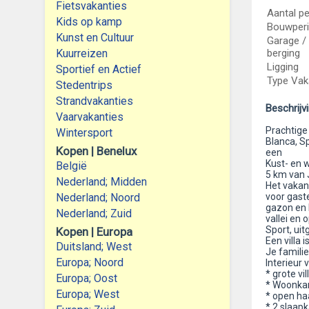
Fietsvakanties
Aantal p
Kids op kamp
Bouwper
Kunst en Cultuur
Garage / 
Kuurreizen
berging
Ligging
Sportief en Actief
Type Vak
Stedentrips
Strandvakanties
Beschrijv
Vaarvakanties
Prachtige
Wintersport
Blanca, Sp
Kopen | Benelux
een
Kust- en 
België
5 km van 
Nederland; Midden
Het vakan
Nederland; Noord
voor gast
gazon en 
Nederland; Zuid
vallei en 
Sport, uit
Kopen | Europa
Een villa
Duitsland; West
Je familie
Europa; Noord
Interieur v
* grote vil
Europa; Oost
* Woonkame
Europa; West
* open ha
* 2 slaap