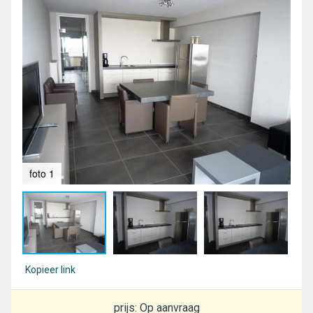
foto 1
fot
Kopieer link
prijs: Op aanvraag