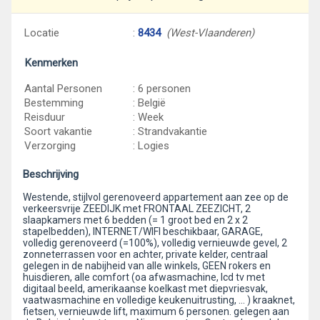
Locatie
:
8434
(West-Vlaanderen)
Kenmerken
Aantal Personen
: 6 personen
Bestemming
: België
Reisduur
: Week
Soort vakantie
: Strandvakantie
Verzorging
: Logies
Beschrijving
Westende, stijlvol gerenoveerd appartement aan zee op de
verkeersvrije ZEEDIJK met FRONTAAL ZEEZICHT, 2
slaapkamers met 6 bedden (= 1 groot bed en 2 x 2
stapelbedden), INTERNET/WIFI beschikbaar, GARAGE,
volledig gerenoveerd (=100%), volledig vernieuwde gevel, 2
zonneterrassen voor en achter, private kelder, centraal
gelegen in de nabijheid van alle winkels, GEEN rokers en
huisdieren, alle comfort (oa afwasmachine, lcd tv met
digitaal beeld, amerikaanse koelkast met diepvriesvak,
vaatwasmachine en volledige keukenuitrusting, ... ) kraaknet,
fietsen, vernieuwde lift, maximum 6 personen. gelegen aan