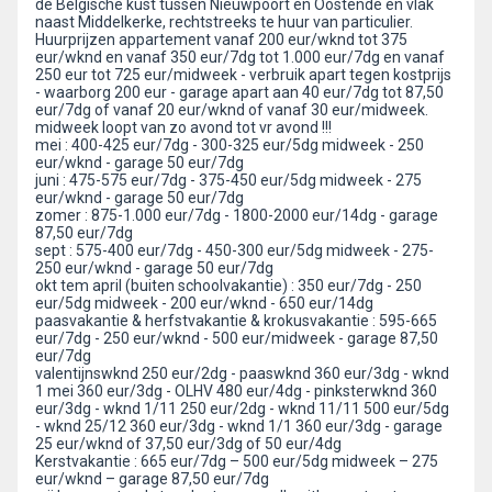
de Belgische kust tussen Nieuwpoort en Oostende en vlak
naast Middelkerke, rechtstreeks te huur van particulier.
Huurprijzen appartement vanaf 200 eur/wknd tot 375
eur/wknd en vanaf 350 eur/7dg tot 1.000 eur/7dg en vanaf
250 eur tot 725 eur/midweek - verbruik apart tegen kostprijs
- waarborg 200 eur - garage apart aan 40 eur/7dg tot 87,50
eur/7dg of vanaf 20 eur/wknd of vanaf 30 eur/midweek.
midweek loopt van zo avond tot vr avond !!!
mei : 400-425 eur/7dg - 300-325 eur/5dg midweek - 250
eur/wknd - garage 50 eur/7dg
juni : 475-575 eur/7dg - 375-450 eur/5dg midweek - 275
eur/wknd - garage 50 eur/7dg
zomer : 875-1.000 eur/7dg - 1800-2000 eur/14dg - garage
87,50 eur/7dg
sept : 575-400 eur/7dg - 450-300 eur/5dg midweek - 275-
250 eur/wknd - garage 50 eur/7dg
okt tem april (buiten schoolvakantie) : 350 eur/7dg - 250
eur/5dg midweek - 200 eur/wknd - 650 eur/14dg
paasvakantie & herfstvakantie & krokusvakantie : 595-665
eur/7dg - 250 eur/wknd - 500 eur/midweek - garage 87,50
eur/7dg
valentijnswknd 250 eur/2dg - paaswknd 360 eur/3dg - wknd
1 mei 360 eur/3dg - OLHV 480 eur/4dg - pinksterwknd 360
eur/3dg - wknd 1/11 250 eur/2dg - wknd 11/11 500 eur/5dg
- wknd 25/12 360 eur/3dg - wknd 1/1 360 eur/3dg - garage
25 eur/wknd of 37,50 eur/3dg of 50 eur/4dg
Kerstvakantie : 665 eur/7dg – 500 eur/5dg midweek – 275
eur/wknd – garage 87,50 eur/7dg