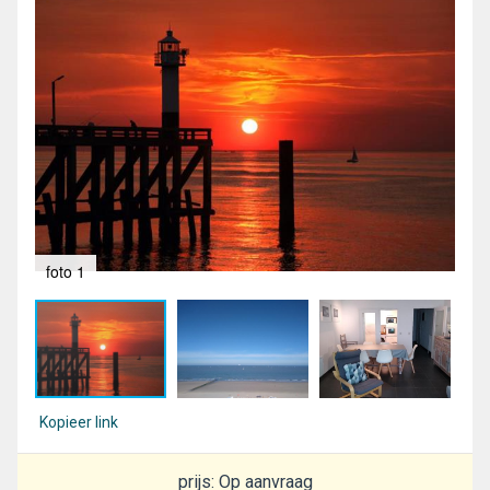
foto 1
fot
Kopieer link
prijs: Op aanvraag