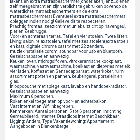
lakens en extra matrasbeschermer(onderlaken) enz...dienen
zelf meegebracht en zijn verplicht te gebruiken bovenop de
waterdichte matrasbeschermers en de extra
matrasbeschermers) Eventueel extra matrasbeschermers
opleggen indien nodig! Gelieve dit te respecteren.
Prachtig frontaal zeezicht met uniek uitzicht op havengeul,
pier en Zeebrugge.
Voor- en achteraan terras. Tafel en vier stoelen. Twee liften.
Living: salon, relaxstoelen, tafel met zes stoelen(extra stoel)
en kast, digitale chrome cast tv met 22 zenders,
muziekinstallatie cdrom, soundbar voor usb en bluetooth.
Gezelschapsspelen aanwezig.
Keuken: oven, microgolfoven, vitrokeramische kookplaat,
wasmachine, vaatwasmachine, koelkast en diepvries met elk
vier laden. Koffiezet en Senseoapparaat, waterkoker, ruim
assortiment potten en pannen, keukengerei, porselein en
glas.
Inloopdouche met spiegelkast, lavabo en handdoekradiator.
Gezelschapsspelen aanwezig.
Maximum 6 personen.
Roken enkel toegelaten op voor- en achterbalkon.
Vast internet en Wifi inbegrepen.
Kenmerken: Aantal personen: 5 tot 6 personen, Inrichting:
Gemeubileerd, Internet: Draadloos internet Beschikbaar,
Ligging: Anders, Type Vakantiewoning: Appartement,
Aangeboden in Blankenberge