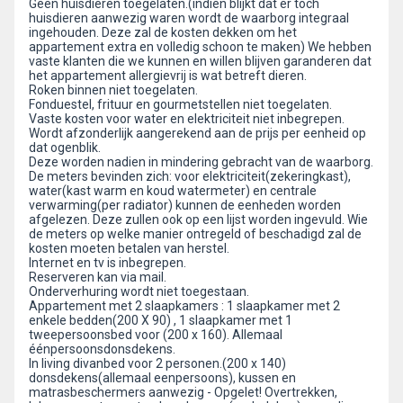
Geen huisdieren toegelaten.(indien blijkt dat er toch
huisdieren aanwezig waren wordt de waarborg integraal
ingehouden. Deze zal de kosten dekken om het
appartement extra en volledig schoon te maken) We hebben
vaste klanten die we kunnen en willen blijven garanderen dat
het appartement allergievrij is wat betreft dieren.
Roken binnen niet toegelaten.
Fonduestel, frituur en gourmetstellen niet toegelaten.
Vaste kosten voor water en elektriciteit niet inbegrepen.
Wordt afzonderlijk aangerekend aan de prijs per eenheid op
dat ogenblik.
Deze worden nadien in mindering gebracht van de waarborg.
De meters bevinden zich: voor elektriciteit(zekeringkast),
water(kast warm en koud watermeter) en centrale
verwarming(per radiator) kunnen de eenheden worden
afgelezen. Deze zullen ook op een lijst worden ingevuld. Wie
de meters op welke manier ontregeld of beschadigd zal de
kosten moeten betalen van herstel.
Internet en tv is inbegrepen.
Reserveren kan via mail.
Onderverhuring wordt niet toegestaan.
Appartement met 2 slaapkamers : 1 slaapkamer met 2
enkele bedden(200 X 90) , 1 slaapkamer met 1
tweepersoonsbed voor (200 x 160). Allemaal
éénpersoonsdonsdekens.
In living divanbed voor 2 personen.(200 x 140)
donsdekens(allemaal eenpersoons), kussen en
matrasbeschermers aanwezig - Opgelet! Overtrekken,