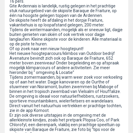
16 pers.
Gite Ardennais is landelijk, rustig gelegen in het prachtige
stuk natuurgebied van de skipiste Baraque de Fraiture, op
één na hoogste gelegen toppen van de Ardennen.
De skipiste heeft de afdaling in het dorpje Fraiture,
vakantiehuis is op loopafstand gelegen, 200 meter.
Tijdens de wintermaanden, mogelijk als er sneeuw ligt, dagje
buiten genieten van skiën of ook vertrek voor dagje
langlaufen. Kleine skipiste voor de kinderen. Alle materiaal is
op de piste te huren.
Of op zoek naar een nieuw hoogtepunt!
Het nieuwe hoogteparcours/klimbos van Outdoor bedrijf
Avenature bevindt zich ook op Baraque de Fraiture, 652
meter boven zeeniveau! Onder begeleiding en op afspraak
mogelijk klimparcours of andere activiteiten. Zie meer
hieronder bij “ omgeving & Locatie”
Tijdens zomermaanden, bij warm weer zoek voor verkoeling
op of aan het water. Dagje kanovaren op de Ourthe of
stuwmeer van Nisramont, buiten zwemmen bij Maboge of
binnen in het tropisch zwembad van Vielsalm of Houffalize.
De omgeving is ideaal voor natuurliefhebbers, rustzoekers,
sportieve mountainbikers, wielerfietsers en wandelaars.
Direct vanuit het natuurhuis vertrekken er prachtige tochten,
zie in de app Komoot.
Er zijn ook diverse uitstapjes in de omgeving met de
allerkleinste kindjes, zoals het pretpark Plopsa Coo, of Park
Chlorofyl, een dierenpark, vlakbij een prachtige speeltuin op
skipiste van Baraque de Fraiture, zie foto bij “tips voor de