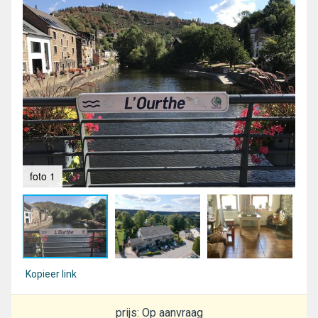
foto 1
fot
Kopieer link
prijs: Op aanvraag