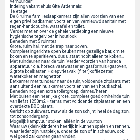
verhuurder”.
Indeling vakantiehuis Gite Ardennais:
1e etage
De 6 ruime familieslaapkamers zijn allen voorzien van een
eigen privé badkamer, voorzien van vernieuwd sanitair met
regen-handdouche, wastafel en toilet.
Verder met en over de gehele verdieping een nieuwe
hygiënische tegelvloer in houtlook.
Beneden met 5 ruimtes:
Grote, ruim hal, met de trap naar boven.
Compleet ingerichte open keuken met gezellige bar, om te
koken en te aperitieven, dus u staat nooit alleen te koken…
Met tuindeuren naar de tuin. Verder voorzien van horeca
apparatuur o.a. horeca vaatwasser en gasfornuis+gasoven,
2 grote koelkasten + diepvriesvak, (filter)koffiezetter,
waterkoker en magnetron.
Eetkamer met tuindeur naar de tuin, voldoende zitplaats met
aansluitend een huiskamer voorzien van een houtkachel.
Beneden nog een extra toiletgroep, dames/heren.
Met buiten een heerlijke grote, compleet goed omheinde tuin
van liefst 1250m2 + terras met voldoende zitplaatsen en een
overdekte BBQ plaats.
Gericht op zuidwest, maw als de zon schijnt, heel de dag zon,
tot zonsondergang.
Mogelijk kampvuur stoken, alléén in de vuurton
Waar uw (klein-)kinderen heerlijk in kunnen spelen en rennen,
waar ieder zijn rustplekje, onder de zon of in schaduw, ook
wel goed zal kunnen gaan vinden.