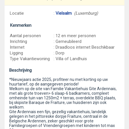
Locatie
:
Vielsalm
(Luxemburg)
Kenmerken
Aantal personen
: 12 en meer personen
Inrichting
: Gemeubileerd
Internet
: Draadloos internet Beschikbaar
Ligging
: Dorp
Type Vakantiewoning
: Villa of Landhuis
Beschrijving
*Nieuwjaars actie 2025, profiteer nu met korting op uw
huurtarief, op de aangegeven periode!
Welkom op de site van Familie Vakantiehuis Gite Ardennais,
met als grote troeven> 6 slaap-6 badkamers, compleet
omheinde tuin van 1250m2 + terras, overdekte BBQ plaats,
bij skipiste Baraque de Fraiture, uw huisdieren zijn ook
welkom.
Gite Ardennais een fijn, gezellig vakantiehuis, landelijk
gelegen in het pittoreske dorpje Fraiture, centraal in de
Belgische Ardennen, zeker geschikt voor grote
Familiegroepen of Vriendengroepen met kinderen tot max