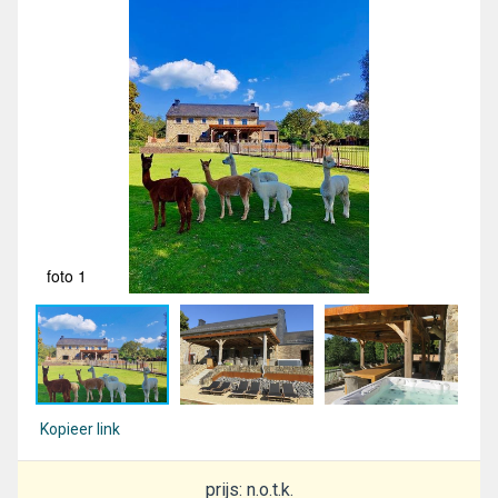
foto 1
fot
Kopieer link
prijs: n.o.t.k.