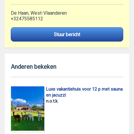
De Haan, West-Vlaanderen
+32475585112
Stuur bericht
Anderen bekeken
Luxe vakantiehuis voor 12 p met sauna
en jacuzzi
n.o.t.k.