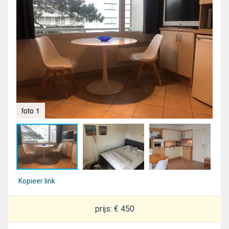
foto 1
fot
Kopieer link
prijs: € 450