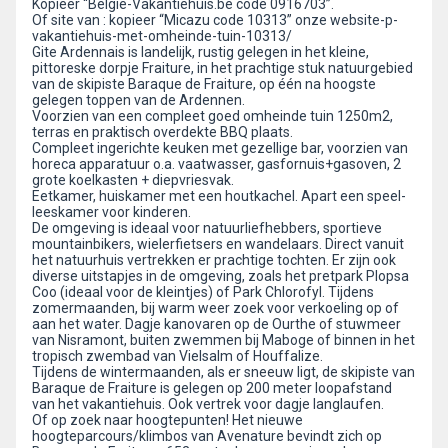
Kopieer “Belgie-Vakantiehuis.be code 0916703”.
Of site van : kopieer “Micazu code 10313” onze website-p-
vakantiehuis-met-omheinde-tuin-10313/
Gite Ardennais is landelijk, rustig gelegen in het kleine,
pittoreske dorpje Fraiture, in het prachtige stuk natuurgebied
van de skipiste Baraque de Fraiture, op één na hoogste
gelegen toppen van de Ardennen.
Voorzien van een compleet goed omheinde tuin 1250m2,
terras en praktisch overdekte BBQ plaats.
Compleet ingerichte keuken met gezellige bar, voorzien van
horeca apparatuur o.a. vaatwasser, gasfornuis+gasoven, 2
grote koelkasten + diepvriesvak.
Eetkamer, huiskamer met een houtkachel. Apart een speel-
leeskamer voor kinderen.
De omgeving is ideaal voor natuurliefhebbers, sportieve
mountainbikers, wielerfietsers en wandelaars. Direct vanuit
het natuurhuis vertrekken er prachtige tochten. Er zijn ook
diverse uitstapjes in de omgeving, zoals het pretpark Plopsa
Coo (ideaal voor de kleintjes) of Park Chlorofyl. Tijdens
zomermaanden, bij warm weer zoek voor verkoeling op of
aan het water. Dagje kanovaren op de Ourthe of stuwmeer
van Nisramont, buiten zwemmen bij Maboge of binnen in het
tropisch zwembad van Vielsalm of Houffalize.
Tijdens de wintermaanden, als er sneeuw ligt, de skipiste van
Baraque de Fraiture is gelegen op 200 meter loopafstand
van het vakantiehuis. Ook vertrek voor dagje langlaufen.
Of op zoek naar hoogtepunten! Het nieuwe
hoogteparcours/klimbos van Avenature bevindt zich op