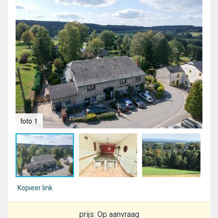
foto 1
fot
Kopieer link
prijs: Op aanvraag