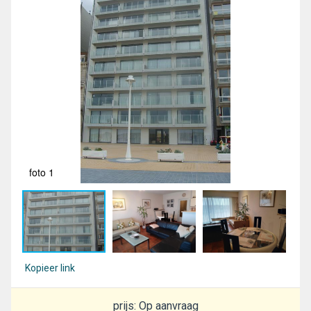
foto 1
fot
Kopieer link
prijs: Op aanvraag