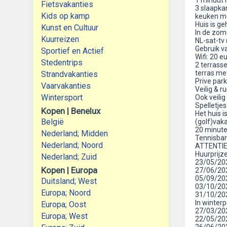
1 minuut 
Fietsvakanties
3 slaapka
Kids op kamp
keuken me
Huis is g
Kunst en Cultuur
In de zome
Kuurreizen
NL-sat-tv 
Gebruik v
Sportief en Actief
Wifi: 20 e
Stedentrips
2 terrass
terras met
Strandvakanties
Prive park
Vaarvakanties
Veilig & r
Wintersport
Ook veilig
Spelletje
Kopen | Benelux
Het huis 
België
(golf)vaka
20 minuten
Nederland; Midden
Tennisban
Nederland; Noord
ATTENTIE:
Huurprijz
Nederland; Zuid
23/05/202
Kopen | Europa
27/06/202
05/09/202
Duitsland; West
03/10/202
Europa; Noord
31/10/202
In winter
Europa; Oost
27/03/202
Europa; West
22/05/202