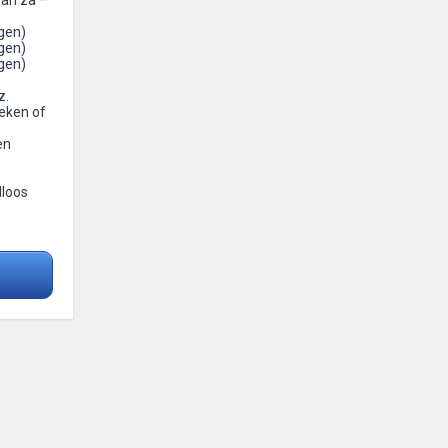
van za –
gen)
gen)
gen)
z.
weken of
en
dloos