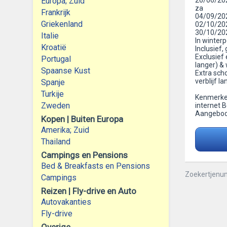
Europa; Zuid
26/06/202
za
Frankrijk
04/09/202
Griekenland
02/10/202
30/10/202
Italie
In winter
Kroatië
Inclusief,
Exclusief 
Portugal
langer) & 
Spaanse Kust
Extra sch
verblijf l
Spanje
Turkije
Kenmerken:
Zweden
internet B
Aangebod
Kopen | Buiten Europa
Amerika; Zuid
Thailand
Campings en Pensions
Bed & Breakfasts en Pensions
Zoekertjenu
Campings
Reizen | Fly-drive en Auto
Autovakanties
Fly-drive