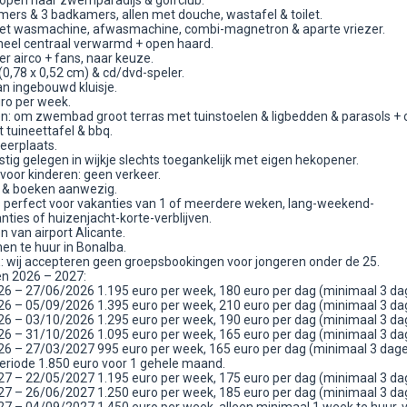
lopen naar zwemparadijs & golfclub.
mers & 3 badkamers, allen met douche, wastafel & toilet.
t wasmachine, afwasmachine, combi-magnetron & aparte vriezer.
eheel centraal verwarmd + open haard.
r airco + fans, naar keuze.
(0,78 x 0,52 cm) & cd/dvd-speler.
an ingebouwd kluisje.
uro per week.
en: om zwembad groot terras met tuinstoelen & ligbedden & parasols + 
 tuineettafel & bbq.
eerplaats.
ustig gelegen in wijkje slechts toegankelijk met eigen hekopener.
 voor kinderen: geen verkeer.
s & boeken aanwezig.
is perfect voor vakanties van 1 of meerdere weken, lang-weekend-
nties of huizenjacht-korte-verblijven.
 van airport Alicante.
en te huur in Bonalba.
 wij accepteren geen groepsbookingen voor jongeren onder de 25.
en 2026 – 2027:
6 – 27/06/2026 1.195 euro per week, 180 euro per dag (minimaal 3 da
6 – 05/09/2026 1.395 euro per week, 210 euro per dag (minimaal 3 da
6 – 03/10/2026 1.295 euro per week, 190 euro per dag (minimaal 3 da
6 – 31/10/2026 1.095 euro per week, 165 euro per dag (minimaal 3 da
6 – 27/03/2027 995 euro per week, 165 euro per dag (minimaal 3 dag
periode 1.850 euro voor 1 gehele maand.
7 – 22/05/2027 1.195 euro per week, 175 euro per dag (minimaal 3 da
7 – 26/06/2027 1.250 euro per week, 185 euro per dag (minimaal 3 da