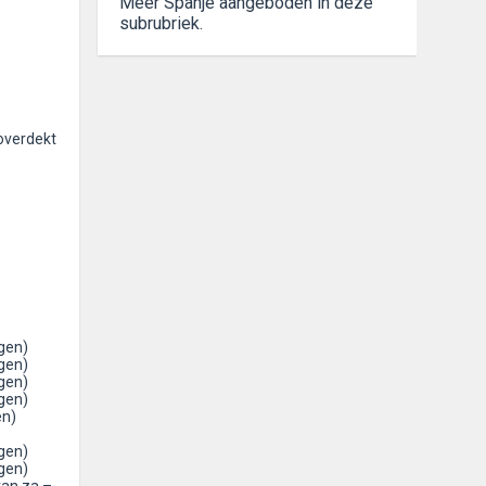
Meer Spanje aangeboden in deze
subrubriek.
overdekt
gen)
gen)
gen)
gen)
en)
gen)
gen)