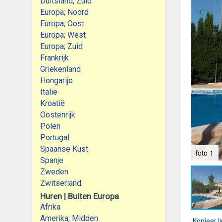
Duitsland; Zuid
Europa; Noord
Europa; Oost
Europa; West
Europa; Zuid
Frankrijk
Griekenland
Hongarije
Italie
Kroatië
Oostenrijk
Polen
Portugal
Spaanse Kust
foto 1
Spanje
Zweden
Zwitserland
Huren | Buiten Europa
Afrika
Amerika; Midden
Kopieer l