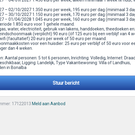
7 – 04/09/2027 1.450 euro per week, alleen minimaal 1 week te huur, 
7 – 02/10/2027 1.350 euro per week, 195 euro per dag (minimaal 3 da
7 – 30/10/2027 1.150 euro per week, 170 euro per dag (minimaal 3 da
7 – 01/04/2028 1.045 euro per week, 160 euro per dag (minimaal 3 da
periode 1.850 euro voor 1 gehele maand.
 gas, water, electriciteit, gebruik van lakens, handdoeken, theedoeken en
eindschoonmaak (verplicht) 90 euro (óf 125 euro bij een verblijf van 4 
wifi (facultatief) 20 euro per week of 50 euro per maand.
oonmaakkosten voor een huisdier: 25 euro per verblijf of 50 euro voor e
anger dan 4 weken.
 Aantal personen: 5 tot 6 personen, Inrichting: Volledig, Internet: Draa
eschikbaar, Ligging: Landelijk, Type Vakantiewoning: Villa of Landhuis,
en in Bonalba
Stuur bericht
mmer: 17122013
Meld aan Aanbod