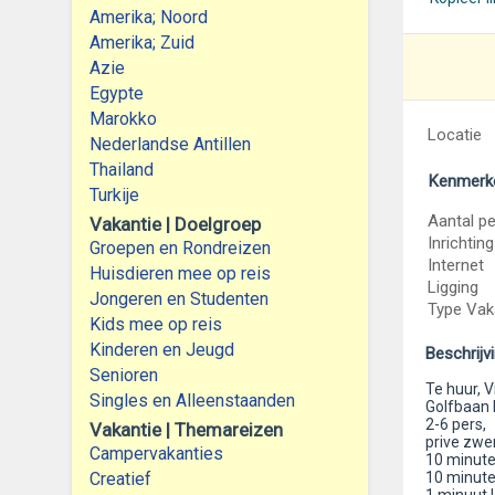
Amerika; Noord
Amerika; Zuid
Azie
Egypte
Marokko
Locatie
Nederlandse Antillen
Thailand
Kenmerk
Turkije
Aantal p
Vakantie | Doelgroep
Inrichting
Groepen en Rondreizen
Internet
Huisdieren mee op reis
Ligging
Jongeren en Studenten
Type Vak
Kids mee op reis
Kinderen en Jeugd
Beschrijv
Senioren
Te huur, V
Singles en Alleenstaanden
Golfbaan 
2-6 pers,
Vakantie | Themareizen
prive zw
Campervakanties
10 minute
Creatief
10 minuten