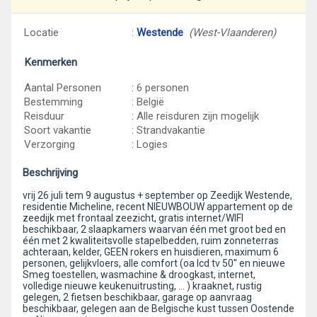
Locatie
:
Westende
(West-Vlaanderen)
Kenmerken
Aantal Personen
: 6 personen
Bestemming
: België
Reisduur
: Alle reisduren zijn mogelijk
Soort vakantie
: Strandvakantie
Verzorging
: Logies
Beschrijving
vrij 26 juli tem 9 augustus + september op Zeedijk Westende,
residentie Micheline, recent NIEUWBOUW appartement op de
zeedijk met frontaal zeezicht, gratis internet/WIFI
beschikbaar, 2 slaapkamers waarvan één met groot bed en
één met 2 kwaliteitsvolle stapelbedden, ruim zonneterras
achteraan, kelder, GEEN rokers en huisdieren, maximum 6
personen, gelijkvloers, alle comfort (oa lcd tv 50'' en nieuwe
Smeg toestellen, wasmachine & droogkast, internet,
volledige nieuwe keukenuitrusting, ... ) kraaknet, rustig
gelegen, 2 fietsen beschikbaar, garage op aanvraag
beschikbaar, gelegen aan de Belgische kust tussen Oostende