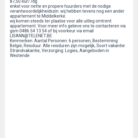
87,50 eur/7dg
enkel voor nette en propere huurders met de nodige
verantwoordelijkheidszin. wij hebben tevens nog een ander
appartement te Middelkerke.
wij komen steeds ter plaatse voor alle uitleg omtrent
appartement. Voor meer info gelieve ons te contacteren via
gsm 0486 54 13 54 of bij voorkeur via email
LISANN@TELENET.BE
Kenmerken: Aantal Personen: 6 personen, Bestemming:
België, Reisduur: Alle reisduren zijn mogelijk, Soort vakantie:
Strandvakantie, Verzorging: Logies, Aangeboden in
Westende