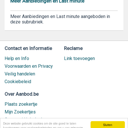
Meer Aanbiedingen en Last minute
Meer Aanbiedingen en Last minute aangeboden in
deze subrubriek.
Contact en Informatie
Reclame
Help en Info
Link toevoegen
Voorwaarden en Privacy
Veilig handelen
Cookiebeleid
Over Aanbod.be
Plaats zoekertje
Mijn Zoekertjes
Contact / Helpdesk
Deze website gebruikt cookies om de site goed te laten
Sluiten
Nieuw geplaatst
functioneren voor analysedoeleinden en om u van relevante