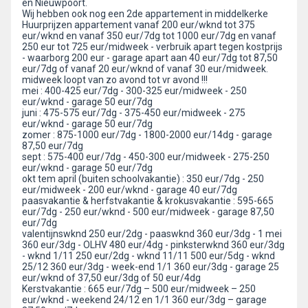
en Nieuwpoort.
Wij hebben ook nog een 2de appartement in middelkerke
Huurprijzen appartement vanaf 200 eur/wknd tot 375
eur/wknd en vanaf 350 eur/7dg tot 1000 eur/7dg en vanaf
250 eur tot 725 eur/midweek - verbruik apart tegen kostprijs
- waarborg 200 eur - garage apart aan 40 eur/7dg tot 87,50
eur/7dg of vanaf 20 eur/wknd of vanaf 30 eur/midweek.
midweek loopt van zo avond tot vr avond !!!
mei : 400-425 eur/7dg - 300-325 eur/midweek - 250
eur/wknd - garage 50 eur/7dg
juni : 475-575 eur/7dg - 375-450 eur/midweek - 275
eur/wknd - garage 50 eur/7dg
zomer : 875-1000 eur/7dg - 1800-2000 eur/14dg - garage
87,50 eur/7dg
sept : 575-400 eur/7dg - 450-300 eur/midweek - 275-250
eur/wknd - garage 50 eur/7dg
okt tem april (buiten schoolvakantie) : 350 eur/7dg - 250
eur/midweek - 200 eur/wknd - garage 40 eur/7dg
paasvakantie & herfstvakantie & krokusvakantie : 595-665
eur/7dg - 250 eur/wknd - 500 eur/midweek - garage 87,50
eur/7dg
valentijnswknd 250 eur/2dg - paaswknd 360 eur/3dg - 1 mei
360 eur/3dg - OLHV 480 eur/4dg - pinksterwknd 360 eur/3dg
- wknd 1/11 250 eur/2dg - wknd 11/11 500 eur/5dg - wknd
25/12 360 eur/3dg - week-end 1/1 360 eur/3dg - garage 25
eur/wknd of 37,50 eur/3dg of 50 eur/4dg
Kerstvakantie : 665 eur/7dg – 500 eur/midweek – 250
eur/wknd - weekend 24/12 en 1/1 360 eur/3dg – garage