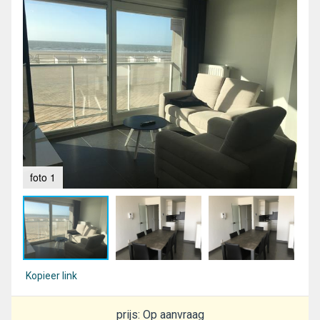
foto 1
fot
Kopieer link
prijs: Op aanvraag