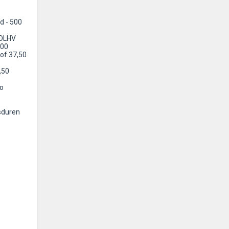
d - 500
 OLHV
500
of 37,50
,50
fo
sduren