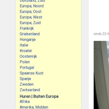
Duitsland; Zuid
Europa; Noord
Europa; Oost
Europa; West
Europa; Zuid
Frankrijk
Griekenland
sinds
22-6
Hongarije
Italie
Kroatië
Oostenrijk
Polen
Portugal
Spaanse Kust
Spanje
Zweden
Zwitserland
Huren | Buiten Europa
Afrika
Amerika; Midden