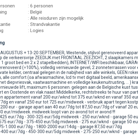
ersonen
: 6 personen
ing
: België
: Alle reisduren zijn mogelijk
antie
: Strandvakantie
ng
: Logies
ing
 AUGUSTUS + 13-20 SEPTEMBER, Westende, stijlvol gerenoveerd appa
p de verkeersvrije ZEEDIJK met FRONTAAL ZEEZICHT, 2 slaapkamers m
 1 groot bed en 2 x 2 stapelbedden), INTERNET/WIFI beschikbaar, GARA
gerenoveerd (=100%), volledig vernieuwde gevel, 2 zonneterrassen voor 
ivate kelder, centraal gelegen in de nabijheid van alle winkels, GEEN roke
n, alle comfort (oa afwasmachine, lcd tv met digitaal beeld, amerikaans
et diepvriesvak, vaatwasmachine en volledige keukenuitrusting, ... ) kr
vernieuwde lift, maximum 6 personen. gelegen aan de Belgische kust tu
 en Oostende en vlak naast Middelkerke, rechtstreeks te huur van parti
en appartement vanaf 200 eur/wknd tot 375 eur/wknd en vanaf 350 eur
7dg en vanaf 250 eur tot 725 eur/midweek - verbruik apart tegen kostpr
200 eur - garage apart aan 40 eur/7dg tot 87,50 eur/7dg of vanaf 20 
30 eur/midweek. midweek loopt van zo avond tot vr avond !!!
-425 eur/7dg - 300-325 eur/5dg midweek - 250 eur/wknd - garage 50 e
5-575 eur/7dg - 375-450 eur/5dg midweek - 275 eur/wknd - garage 50 e
75-1.000 eur/7dg - 1800-2000 eur/14dg - garage 87,50 eur/7dg
5-400 eur/7dg - 450-300 eur/5dg midweek - 275-250 eur/wknd - garage