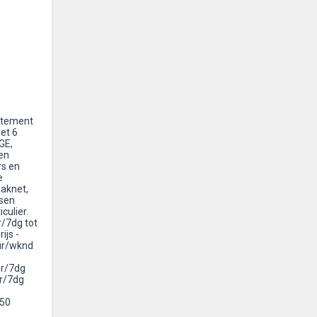
rtement
et 6
GE,
en
rs en
e
aaknet,
ssen
culier.
/7dg tot
ijs -
eur/wknd
ur/7dg
ur/7dg
 50