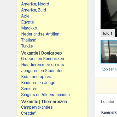
Amerika; Noord
Amerika; Zuid
Azie
Egypte
Marokko
foto 1
Nederlandse Antillen
Thailand
Turkije
Vakantie | Doelgroep
Groepen en Rondreizen
Huisdieren mee op reis
Kopieer l
Jongeren en Studenten
Kids mee op reis
Kinderen en Jeugd
Senioren
Singles en Alleenstaanden
Vakantie | Themareizen
Locatie
Campervakanties
Kenmerk
Creatief