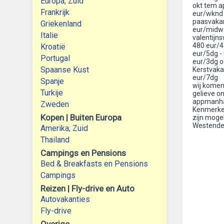
Europa; Zuid
okt tem a
Frankrijk
eur/wknd 
paasvakan
Griekenland
eur/midwe
Italie
valentijn
480 eur/4
Kroatië
eur/5dg -
Portugal
eur/3dg o
Spaanse Kust
Kerstvaka
eur/7dg
Spanje
wij komen
Turkije
gelieve on
appmanhat
Zweden
Kenmerken
Kopen | Buiten Europa
zijn mogel
Westend
Amerika; Zuid
Thailand
Campings en Pensions
Bed & Breakfasts en Pensions
Campings
Reizen | Fly-drive en Auto
Autovakanties
Fly-drive