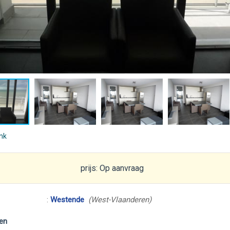
ink
prijs: Op aanvraag
:
Westende
(West-Vlaanderen)
en