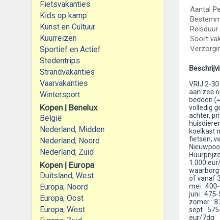
Fietsvakanties
Aantal P
Kids op kamp
Bestemm
Kunst en Cultuur
Reisduur
Kuurreizen
Soort vak
Verzorgi
Sportief en Actief
Stedentrips
Beschrijv
Strandvakanties
Vaarvakanties
VRIJ 2-30
aan zee o
Wintersport
bedden (=
Kopen | Benelux
volledig 
achter, pr
België
huisdiere
Nederland; Midden
koelkast m
fietsen, 
Nederland; Noord
Nieuwpoort
Nederland; Zuid
Huurprijz
1.000 eur/
Kopen | Europa
waarborg 
Duitsland; West
of vanaf 
Europa; Noord
mei : 400
juni : 47
Europa; Oost
zomer : 8
Europa; West
sept : 57
eur/7dg