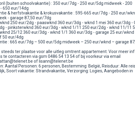
pril (buiten schoolvakantie) : 350 eur/7dg - 250 eur/5dg midweek - 200
- 650 eur/14dg
tie & herfstvakantie & krokusvakantie : 595-665 eur/7dg - 250 eur/wkn
ek - garage 87,50 eur/7dg
swknd 250 eur/2dg - paaswknd 360 eur/3dg - wknd 1 mei 360 eur/3dg -
dg - pinksterwknd 360 eur/3dg - wknd 1/11 250 eur/2dg - wknd 11/11 
 wknd 25/12 360 eur/3dg - wknd 1/1 360 eur/3dg - garage 25 eur/wknd 
f 50 eur/4dg
ntie : 665 eur/7dg – 500 eur/5dg midweek – 250 eur/wknd – garage 87
 steeds ter plaatse voor alle uitleg omtrent appartement. Voor meer in
s te contacteren via gsm 0486 54 13 54 of bij voorkeur via email
tan@telenet.be of lisann@telenet.be
: Aantal Personen: 6 personen, Bestemming: België, Reisduur: Alle rei
ijk, Soort vakantie: Strandvakantie, Verzorging: Logies, Aangeboden in
e