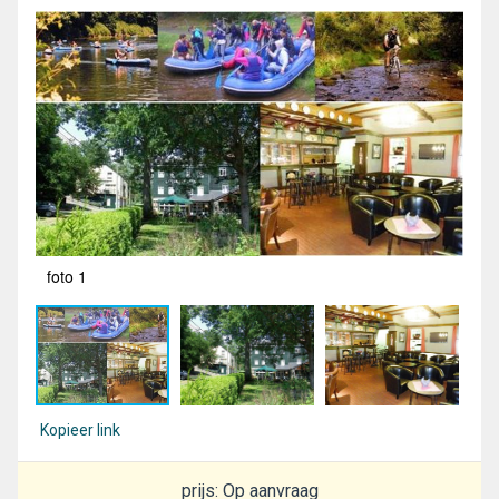
foto 1
fot
Kopieer link
prijs: Op aanvraag