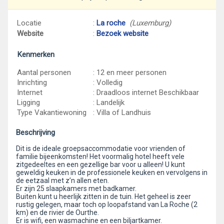
Locatie
:
La roche
(Luxemburg)
Website
:
Bezoek website
Kenmerken
Aantal personen
: 12 en meer personen
Inrichting
: Volledig
Internet
: Draadloos internet Beschikbaar
Ligging
: Landelijk
Type Vakantiewoning
: Villa of Landhuis
Beschrijving
Dit is de ideale groepsaccommodatie voor vrienden of
familie bijeenkomsten! Het voormalig hotel heeft vele
zitgedeeltes en een gezellige bar voor u alleen! U kunt
geweldig keuken in de professionele keuken en vervolgens in
de eetzaal met z’n allen eten.
Er zijn 25 slaapkamers met badkamer.
Buiten kunt u heerlijk zitten in de tuin. Het geheel is zeer
rustig gelegen, maar toch op loopafstand van La Roche (2
km) en de rivier de Ourthe.
Er is wifi, een wasmachine en een biljartkamer.