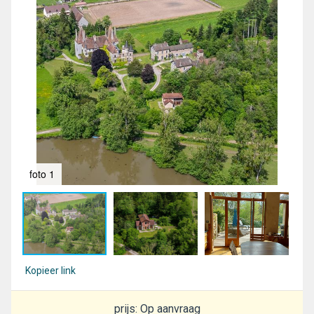
foto 1
fot
Kopieer link
prijs: Op aanvraag