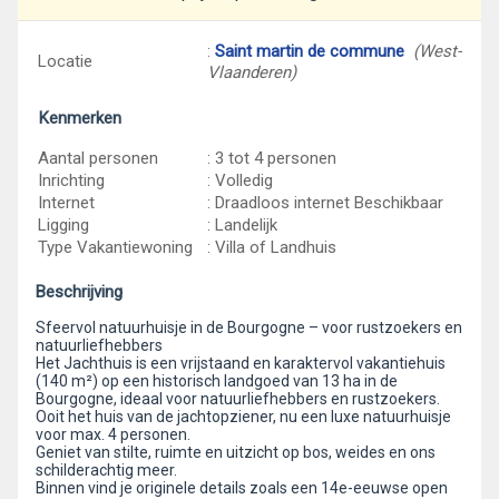
:
Saint martin de commune
(West-
Locatie
Vlaanderen)
Kenmerken
Aantal personen
: 3 tot 4 personen
Inrichting
: Volledig
Internet
: Draadloos internet Beschikbaar
Ligging
: Landelijk
Type Vakantiewoning
: Villa of Landhuis
Beschrijving
Sfeervol natuurhuisje in de Bourgogne – voor rustzoekers en
natuurliefhebbers
Het Jachthuis is een vrijstaand en karaktervol vakantiehuis
(140 m²) op een historisch landgoed van 13 ha in de
Bourgogne, ideaal voor natuurliefhebbers en rustzoekers.
Ooit het huis van de jachtopziener, nu een luxe natuurhuisje
voor max. 4 personen.
Geniet van stilte, ruimte en uitzicht op bos, weides en ons
schilderachtig meer.
Binnen vind je originele details zoals een 14e-eeuwse open