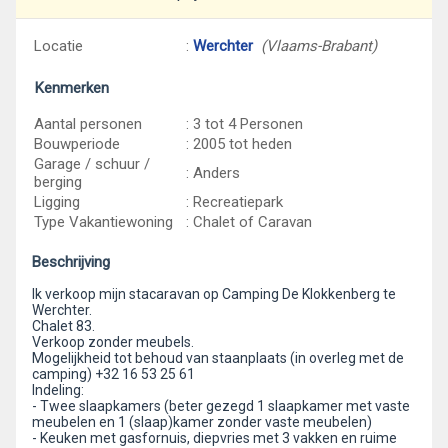
Locatie
:
Werchter
(Vlaams-Brabant)
Kenmerken
Aantal personen
: 3 tot 4 Personen
Bouwperiode
: 2005 tot heden
Garage / schuur /
: Anders
berging
Ligging
: Recreatiepark
Type Vakantiewoning
: Chalet of Caravan
Beschrijving
Ik verkoop mijn stacaravan op Camping De Klokkenberg te
Werchter.
Chalet 83.
Verkoop zonder meubels.
Mogelijkheid tot behoud van staanplaats (in overleg met de
camping) +32 16 53 25 61
Indeling:
- Twee slaapkamers (beter gezegd 1 slaapkamer met vaste
meubelen en 1 (slaap)kamer zonder vaste meubelen)
- Keuken met gasfornuis, diepvries met 3 vakken en ruime