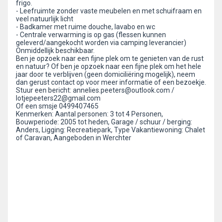
frigo.
- Leefruimte zonder vaste meubelen en met schuifraam en
veel natuurlijk licht
- Badkamer met ruime douche, lavabo en wc
- Centrale verwarming is op gas (flessen kunnen
geleverd/aangekocht worden via camping leverancier)
Onmiddellijk beschikbaar.
Ben je opzoek naar een fijne plek om te genieten van de rust
en natuur? Of ben je opzoek naar een fijne plek om het hele
jaar door te verblijven (geen domiciliëring mogelijk), neem
dan gerust contact op voor meer informatie of een bezoekje.
Stuur een bericht: annelies.peeters@outlook.com /
lotjepeeters22@gmail.com
Of een smsje 0499407465
Kenmerken: Aantal personen: 3 tot 4 Personen,
Bouwperiode: 2005 tot heden, Garage / schuur / berging:
Anders, Ligging: Recreatiepark, Type Vakantiewoning: Chalet
of Caravan, Aangeboden in Werchter