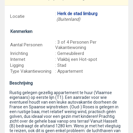
:
Herk de stad limburg
Locatie
(Buitenland)
Kenmerken
: 3 of 4 Personen Per
Aantal Personen
Vakantiewoning
Inrichting
: Gemeubileerd
Internet
: Vlakbij een Hot-spot
Ligging
: Stad
Type Vakantiewoning
: Appartement
Beschrijving
Rustig gelegen gezellig appartement te huur (Vlaamse
eigenaars) op eerste lijn (T1). Een aanrader voor wie
eventueel houdt van een leuke autovakantie doorheen de
Franse en Spaanse wijnstreken. (Oud-) Roses is gelegen in
een rustige baai, met relatief weinig wind, practisch géén
golven, dus ideaal voor een gezin met kinderen! Prachtig
zicht over de gehele baai vanop ons terras! Vanuit Hasselt
(B) bedraagt de afstand 1280 km. Wens je met het vliegtuig
te reizen, ook dit is geen enkel probleem: de luchthaven van