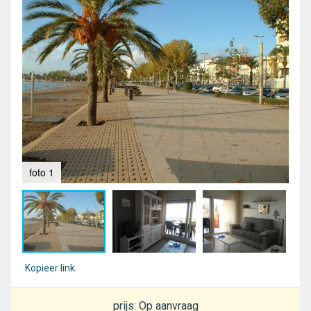
foto 1
fot
Kopieer link
prijs: Op aanvraag