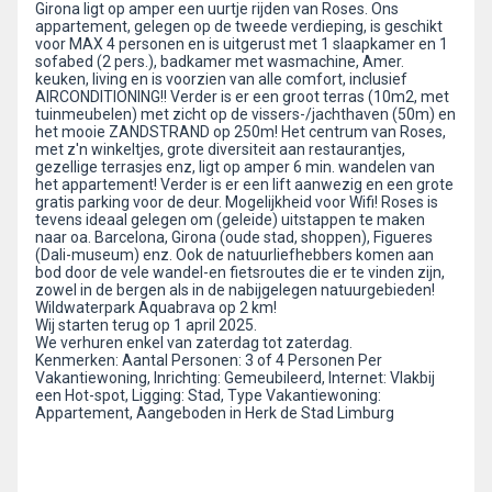
Girona ligt op amper een uurtje rijden van Roses. Ons
appartement, gelegen op de tweede verdieping, is geschikt
voor MAX 4 personen en is uitgerust met 1 slaapkamer en 1
sofabed (2 pers.), badkamer met wasmachine, Amer.
keuken, living en is voorzien van alle comfort, inclusief
AIRCONDITIONING!! Verder is er een groot terras (10m2, met
tuinmeubelen) met zicht op de vissers-/jachthaven (50m) en
het mooie ZANDSTRAND op 250m! Het centrum van Roses,
met z'n winkeltjes, grote diversiteit aan restaurantjes,
gezellige terrasjes enz, ligt op amper 6 min. wandelen van
het appartement! Verder is er een lift aanwezig en een grote
gratis parking voor de deur. Mogelijkheid voor Wifi! Roses is
tevens ideaal gelegen om (geleide) uitstappen te maken
naar oa. Barcelona, Girona (oude stad, shoppen), Figueres
(Dali-museum) enz. Ook de natuurliefhebbers komen aan
bod door de vele wandel-en fietsroutes die er te vinden zijn,
zowel in de bergen als in de nabijgelegen natuurgebieden!
Wildwaterpark Aquabrava op 2 km!
Wij starten terug op 1 april 2025.
We verhuren enkel van zaterdag tot zaterdag.
Kenmerken: Aantal Personen: 3 of 4 Personen Per
Vakantiewoning, Inrichting: Gemeubileerd, Internet: Vlakbij
een Hot-spot, Ligging: Stad, Type Vakantiewoning:
Appartement, Aangeboden in Herk de Stad Limburg