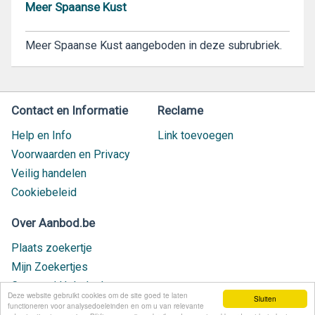
Meer Spaanse Kust
Meer Spaanse Kust aangeboden in deze subrubriek.
Contact en Informatie
Reclame
Help en Info
Link toevoegen
Voorwaarden en Privacy
Veilig handelen
Cookiebeleid
Over Aanbod.be
Plaats zoekertje
Mijn Zoekertjes
Contact / Helpdesk
Deze website gebruikt cookies om de site goed te laten
Sluiten
Nieuw geplaatst
functioneren voor analysedoeleinden en om u van relevante