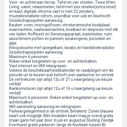
Voor- en achteraan terras. Tafel en vier stoelen. Twee liften.
Living: salon, relaxstoelen, tafel met zes stoelen(extra stoel)
en kast, digitale chrome cast tv met 22 zenders,
muziekinstallatie cdrom, soundbar voor usb en bluetooth.
Gezelschapsspelen aanwezig.
Keuken: oven, microgolfoven, vitrokeramische kookplaat,
wasmachine, vaatwasmachine, koelkast en diepvries met elk
vier laden. Koffiezet en Senseoapparaat, waterkoker, ruim
assortiment potten en pannen, keukengerei, porselein en
glas.
Inloopdouche met spiegelkast, lavabo en handdoekradiator.
Gezelschapsspelen aanwezig.
Maximum 6 personen.
Roken enkel toegelaten op voor- en achterbalkon.
Vast internet en Wifi inbegrepen.
Gelieve de beschikbaarheidskalender te raadplegen om de
periode uit te kiezen wat betreft uren aankomst en vertrek.
De vertrekuren zijn altijd 12u of 21 u naargelang uw keuze
verblijf.
Aankomsturen zijn altijd 12u of 16 u naargelang uw keuze
verblijf
Maximum 6 personen. Roken enkel toegelaten op voor- en
achterbalkon.
Wifi aansluiting aanwezig en inbegrepen.
Parkeergelegenheid in de omtrek. Betalend. Zones blauwe
kaart ook mogelijk. Met invaliden kaart mag je overal gratis
staan gans het jaar door. In juli en augustus Sluiting Zeedijk.
Eventueel gratis parkeren: langs de Kustlaan tussen Bl