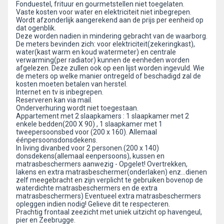
Fonduestel, frituur en gourmetstellen niet toegelaten.
Vaste kosten voor water en elektriciteit niet inbegrepen.
Wordt afzonderlijk aangerekend aan de prijs per eenheid op
dat ogenblik.
Deze worden nadien in mindering gebracht van de waarborg.
De meters bevinden zich: voor elektriciteit(zekeringkast),
water(kast warm en koud watermeter) en centrale
verwarming(per radiator) kunnen de eenheden worden
afgelezen. Deze zullen ook op een lijst worden ingevuld. Wie
de meters op welke manier ontregeld of beschadigd zal de
kosten moeten betalen van herstel.
Internet en tv is inbegrepen.
Reserveren kan via mail.
Onderverhuring wordt niet toegestaan.
Appartement met 2 slaapkamers : 1 slaapkamer met 2
enkele bedden(200 X 90) , 1 slaapkamer met 1
tweepersoonsbed voor (200 x 160). Allemaal
éénpersoonsdonsdekens.
In living divanbed voor 2 personen.(200 x 140)
donsdekens(allemaal eenpersoons), kussen en
matrasbeschermers aanwezig - Opgelet! Overtrekken,
lakens en extra matrasbeschermer(onderlaken) enz...dienen
zelf meegebracht en zijn verplicht te gebruiken bovenop de
waterdichte matrasbeschermers en de extra
matrasbeschermers) Eventueel extra matrasbeschermers
opleggen indien nodig! Gelieve dit te respecteren.
Prachtig frontaal zeezicht met uniek uitzicht op havengeul,
pier en Zeebrugge.