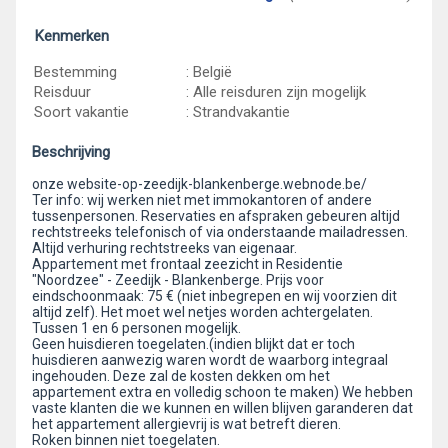
Kenmerken
Bestemming
: België
Reisduur
: Alle reisduren zijn mogelijk
Soort vakantie
: Strandvakantie
Beschrijving
onze website-op-zeedijk-blankenberge.webnode.be/
Ter info: wij werken niet met immokantoren of andere
tussenpersonen. Reservaties en afspraken gebeuren altijd
rechtstreeks telefonisch of via onderstaande mailadressen.
Altijd verhuring rechtstreeks van eigenaar.
Appartement met frontaal zeezicht in Residentie
"Noordzee" - Zeedijk - Blankenberge. Prijs voor
eindschoonmaak: 75 € (niet inbegrepen en wij voorzien dit
altijd zelf). Het moet wel netjes worden achtergelaten.
Tussen 1 en 6 personen mogelijk.
Geen huisdieren toegelaten.(indien blijkt dat er toch
huisdieren aanwezig waren wordt de waarborg integraal
ingehouden. Deze zal de kosten dekken om het
appartement extra en volledig schoon te maken) We hebben
vaste klanten die we kunnen en willen blijven garanderen dat
het appartement allergievrij is wat betreft dieren.
Roken binnen niet toegelaten.