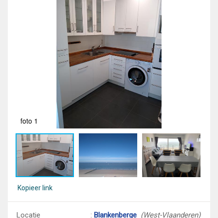
foto 1
fot
Kopieer link
Locatie
:
Blankenberge
(West-Vlaanderen)